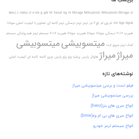
benz
c
chery
cl
e
elx
g
gle
h2
haval
hg
ih
Mirage
Mitsubishi
Mitsubishi Mirage
sl
tigo5
tigo
sls
ام وی ام
اچ 2
بنز
ترمز
ترمز دیسکی
ترمز کاسه ای
تصاویر با کیفیت اصلی سوناتا
هیبرید ۲۰۱۷
دیسکی
سوناتا
سوناتا هیبرید
سوناتا هیبرید ۲۰۱۷
سیستم ترمز هیدرولیکی
سیستم
میتسوبیشی
میتسوبیشی
کمک ترمز سروو
لنت
میراژ
میراژ
هاوال
پارس
پرشیا
پژو
پژو پارس
چری
کاسه
کاسه ای
کیفیت اصلی
نوشته‌های تازه
فیلم تست و برسی میتسوبیشی میراژ
بررسی میتسوبیشی میراژ
انواع سری های بنز(benz)
انواع سری های بی ام وه(bmw)
انواع سیستم ترمز خودرو