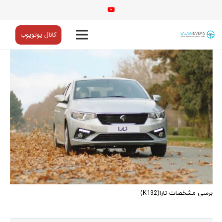
کانال یوتویوب
برسی مشخصات تارا(K132)