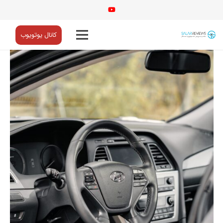
کانال یوتویوب