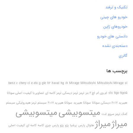
تکنیک و ترفند
خودرو های چینی
خودروهای ژاپن
دانستی های خودرو
دسته‌بندی نشده
گالری
برچسب ها
benz
c
chery
cl
e
elx
g
gle
h2
haval
hg
ih
Mirage
Mitsubishi
Mitsubishi Mirage
sl
tigo5
tigo
sls
ام وی ام
اچ 2
بنز
ترمز
ترمز دیسکی
ترمز کاسه ای
تصاویر با کیفیت اصلی سوناتا
هیبرید ۲۰۱۷
دیسکی
سوناتا
سوناتا هیبرید
سوناتا هیبرید ۲۰۱۷
سیستم ترمز هیدرولیکی
سیستم
میتسوبیشی
میتسوبیشی
کمک ترمز سروو
لنت
میراژ
میراژ
هاوال
پارس
پرشیا
پژو
پژو پارس
چری
کاسه
کاسه ای
کیفیت اصلی